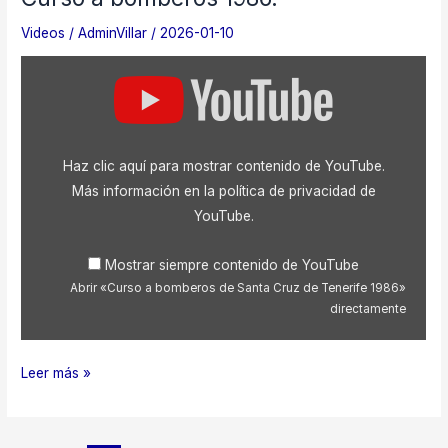
Videos
/
AdminVillar
/
2026-01-10
Mostrar
«Curso
a
bomberos
de
Santa
Haz clic aquí para mostrar contenido de YouTube.
Cruz
de
Más información en la
política de privacidad de
Tenerife
YouTube
.
1986»
desde
YouTube
Mostrar siempre contenido de YouTube
Abrir «Curso a bomberos de Santa Cruz de Tenerife 1986»
directamente
Curso
Leer más »
a
bomberos
1986.