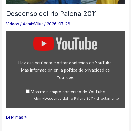
Descenso del rio Palena 2011
Videos
/
AdminVillar
/
2026-07-26
Mostrar
«Descenso
del
rio
Palena
2011»
Haz clic aquí para mostrar contenido de YouTube.
desde
YouTube
Más información en la
política de privacidad de
YouTube
.
Mostrar siempre contenido de YouTube
Abrir «Descenso del rio Palena 2011» directamente
Descenso
Leer más »
del