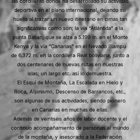
las cordilleras donde ha desarrollado su actividad
deportiva en el plano internacional, dejando su
huella al trazar un nuevo itinerario en cimas tan
significativas como son; la vía “Atlántida” a la
punta Batian, que se alza a 5.199 m. en el Monte
Kenya y la vía “Canarias” en el Nevado Illampu
de 6.372 m. en la cordillera Real boliviana, junto a
dos centenares de nuevas rutas en nuestras
islas; un largo etc. así lo demuestra.
El Esquí de Montaña, La Escalada en Hielo y
Roca, Alpinismo, Descenso de Barrancos, etc.,
son algunas de sus actividades, siendo pionero
en Canarias en muchas de ellas.
Además de veintiséis años de labor docente y el
continuo acompañamiento de personas al mundo
de la montaña, y asesorado a la Federación