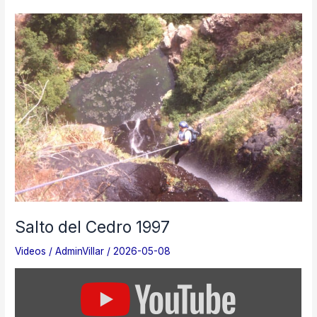
rio
Palena
2011
Salto del Cedro 1997
Videos
/
AdminVillar
/
2026-05-08
Mostrar
«Salto
del
Cedro»