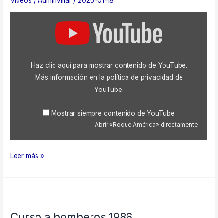
Videos
/
AdminVillar
/
2026-01-18
Mostrar
«Roque
América»
desde
YouTube
Haz clic aquí para mostrar contenido de YouTube.
Más información en la
política de privacidad de
YouTube
.
Mostrar siempre contenido de YouTube
Abrir «Roque América» directamente
Roque
Leer más »
América
Curso a bomberos 1986.