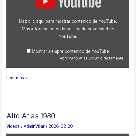
Atlas
2018»
desde
YouTube
Haz clic aquí para mostrar contenido de YouTube.
Más información en la
política de privacidad de
YouTube
.
Mostrar siempre contenido de YouTube
Abrir «Alto Atlas 2018» directamente
Alto
Leer más »
Atlas
2018
Alto Atlas 1980
Videos
/
AdminVillar
/
2026-02-20