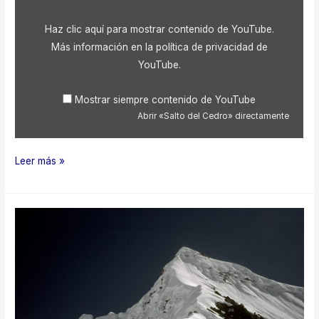
desde
YouTube
Haz clic aquí para mostrar contenido de YouTube.
Más información en la
política de privacidad de
YouTube
.
Mostrar siempre contenido de YouTube
Abrir «Salto del Cedro» directamente
Salto
Leer más »
del
Cedro
1997