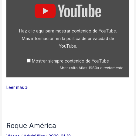
Mostrar
«Alto
Atlas
1980»
desde
YouTube
Haz clic aquí para mostrar contenido de YouTube.
Más información en la
política de privacidad de
YouTube
.
Mostrar siempre contenido de YouTube
Abrir «Alto Atlas 1980» directamente
Alto
Leer más »
Atlas
1980
Roque América