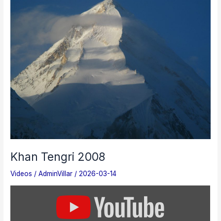
Khan Tengri 2008
Videos
/
AdminVillar
/
2026-03-14
Mostrar
«Khan
Tengri
2008»