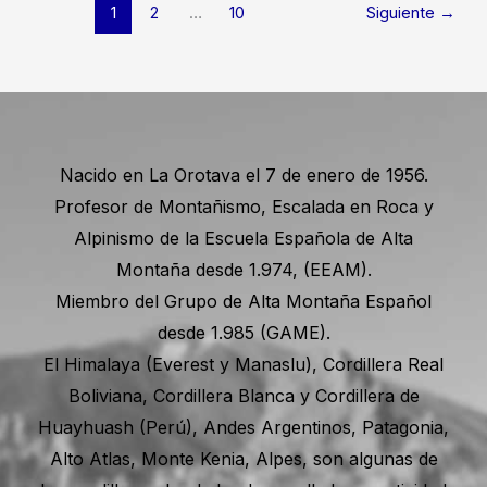
1
2
…
10
Siguiente
→
Nacido en La Orotava el 7 de enero de 1956.
Profesor de Montañismo, Escalada en Roca y
Alpinismo de la Escuela Española de Alta
Montaña desde 1.974, (EEAM).
Miembro del Grupo de Alta Montaña Español
desde 1.985 (GAME).
El Himalaya (Everest y Manaslu), Cordillera Real
Boliviana, Cordillera Blanca y Cordillera de
Huayhuash (Perú), Andes Argentinos, Patagonia,
Alto Atlas, Monte Kenia, Alpes, son algunas de