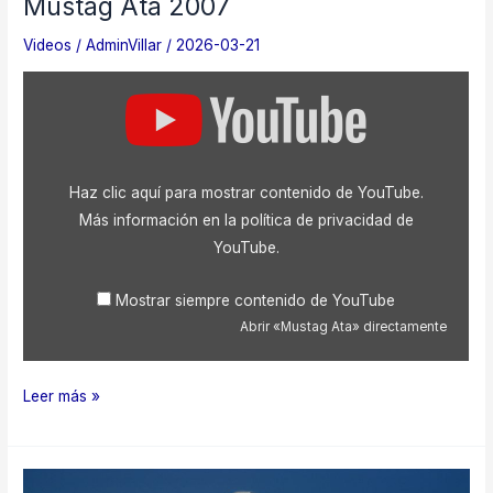
Mustag Ata 2007
Videos
/
AdminVillar
/
2026-03-21
Mostrar
«Mustag
Ata»
desde
YouTube
Haz clic aquí para mostrar contenido de YouTube.
Más información en la
política de privacidad de
YouTube
.
Mostrar siempre contenido de YouTube
Abrir «Mustag Ata» directamente
Mustag
Leer más »
Ata
2007