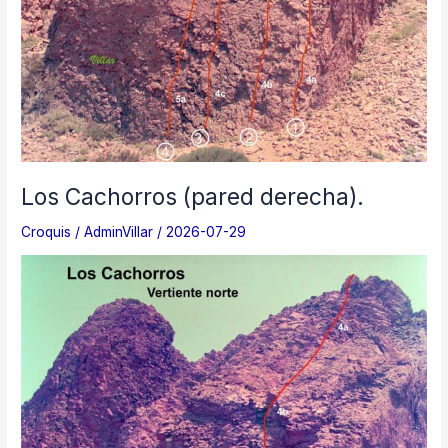
Los Cachorros (pared derecha).
Croquis
/
AdminVillar
/
2026-07-29