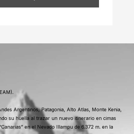
EEAM).
Andes Argentinos, Patagonia, Alto Atlas, Monte Kenia,
ndo su huella al trazar un nuevo itinerario en cimas
a “Canarias” en el Nevado Illampu de 6.372 m. en la