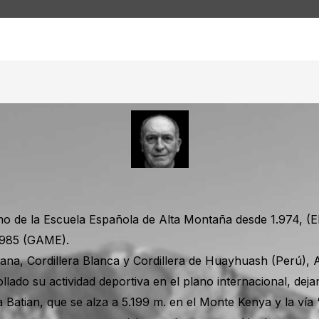
o de la Escuela Española de Alta Montaña desde 1.974, (
.985 (GAME).
viana, Cordillera Blanca y Cordillera de Huayhuash (Perú), 
llado su actividad deportiva en el plano internacional, deja
nta Batian, que se alza a 5.199 m. en el Monte Kenya y la ví