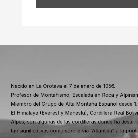
Nacido en La Orotava el 7 de enero de 1956.
Profesor de Montañismo, Escalada en Roca y Alpinism
Miembro del Grupo de Alta Montaña Español desde 1
El Himalaya (Everest y Manaslu), Cordillera Real Boli
Alpes, son algunas de las cordilleras donde ha desarro
tan significativas como son; la vía “Atlántida” a la pu