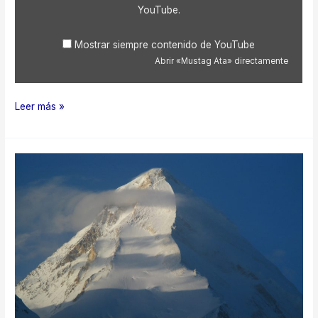
YouTube
.
Mostrar siempre contenido de YouTube
Abrir «Mustag Ata» directamente
Mustag
Leer más »
Ata
2007