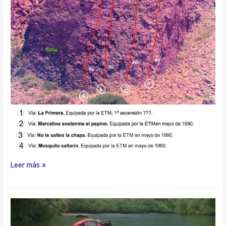
Los
Leer más »
Cachorros
(pared
derecha).