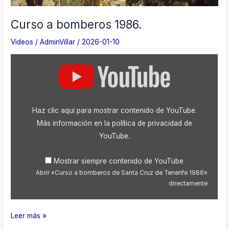
Curso a bomberos 1986.
Videos
/
AdminVillar
/
2026-01-10
Mostrar
«Curso
a
bomberos
de
Santa
Haz clic aquí para mostrar contenido de YouTube.
Cruz
de
Más información en la
política de privacidad de
Tenerife
YouTube
.
1986»
desde
YouTube
Mostrar siempre contenido de YouTube
Abrir «Curso a bomberos de Santa Cruz de Tenerife 1986»
directamente
Curso
Leer más »
a