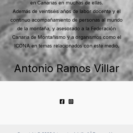
en Canarias en muchas de ellas.
Además de veintiséis años de labor docente y el
continuo acompañamiento de personas al mundo
de la montaña, y asesorado a la Federación
Canaria de Montañismo y a organismos como el
ICONA en temas relacionados con este medio.
Antonio Ramos Villar