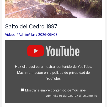
Salto del Cedro 1997
Videos
/
AdminVillar
/
2026-05-08
Mostrar
«Salto
del
Cedro»
desde
YouTube
Haz clic aquí para mostrar contenido de YouTube.
Más información en la
política de privacidad de
YouTube
.
Mostrar siempre contenido de YouTube
Abrir «Salto del Cedro» directamente