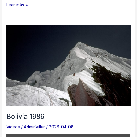
Salto
Leer más »
del
Cedro
1997
Bolivia 1986
Videos
/
AdminVillar
/
2026-04-08
Mostrar