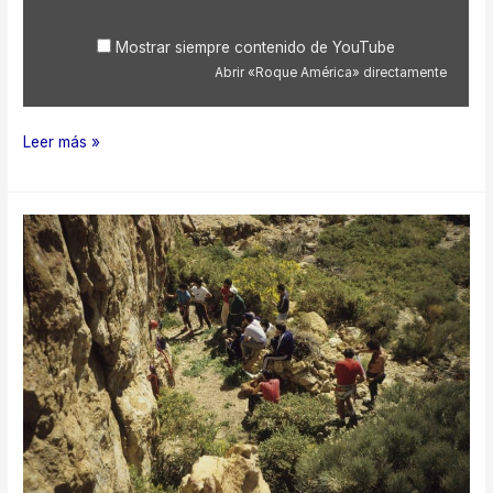
Mostrar siempre contenido de YouTube
Abrir «Roque América» directamente
Roque
Leer más »
América