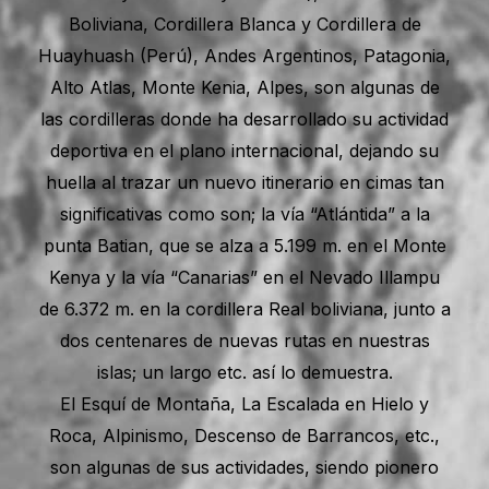
Boliviana, Cordillera Blanca y Cordillera de
Huayhuash (Perú), Andes Argentinos, Patagonia,
Alto Atlas, Monte Kenia, Alpes, son algunas de
las cordilleras donde ha desarrollado su actividad
deportiva en el plano internacional, dejando su
huella al trazar un nuevo itinerario en cimas tan
significativas como son; la vía “Atlántida” a la
punta Batian, que se alza a 5.199 m. en el Monte
Kenya y la vía “Canarias” en el Nevado Illampu
de 6.372 m. en la cordillera Real boliviana, junto a
dos centenares de nuevas rutas en nuestras
islas; un largo etc. así lo demuestra.
El Esquí de Montaña, La Escalada en Hielo y
Roca, Alpinismo, Descenso de Barrancos, etc.,
son algunas de sus actividades, siendo pionero