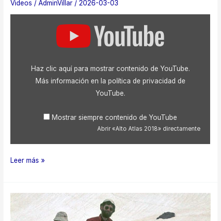
Videos
/
AdminVillar
/
2026-03-03
Mostrar
«Alto
Atlas
2018»
desde
YouTube
Haz clic aquí para mostrar contenido de YouTube.
Más información en la
política de privacidad de
YouTube
.
Mostrar siempre contenido de YouTube
Abrir «Alto Atlas 2018» directamente
Alto
Leer más »
Atlas
2018