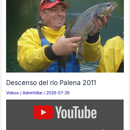
Descenso del rio Palena 2011
Videos
/
AdminVillar
/
2026-07-26
Mostrar
«Descenso
del
rio
Palena
2011»