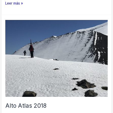
Khan
Leer más »
Tengri
2008
Alto Atlas 2018