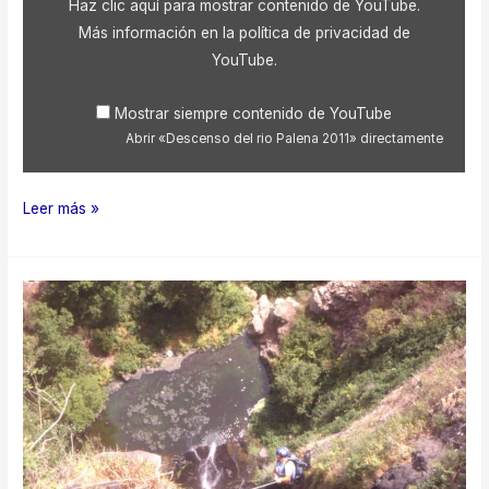
Haz clic aquí para mostrar contenido de YouTube.
desde
YouTube
Más información en la
política de privacidad de
YouTube
.
Mostrar siempre contenido de YouTube
Abrir «Descenso del rio Palena 2011» directamente
Descenso
Leer más »
del
rio
Palena
2011