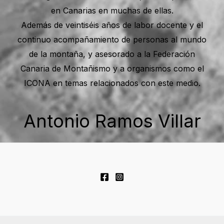
en Canarias en muchas de ellas.
Además de veintiséis años de labor docente y el
continuo acompañamiento de personas al mundo
de la montaña, y asesorado a la Federación
Canaria de Montañismo y a organismos como el
ICONA en temas relacionados con este medio.
Antonio Ramos Villar