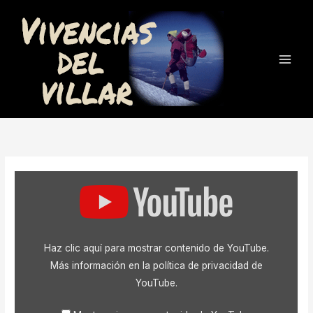
Ir
al
contenido
Mostrar
«Mustag
Ata»
desde
YouTube
Haz clic aquí para mostrar contenido de YouTube.
Más información en la
política de privacidad de
YouTube
.