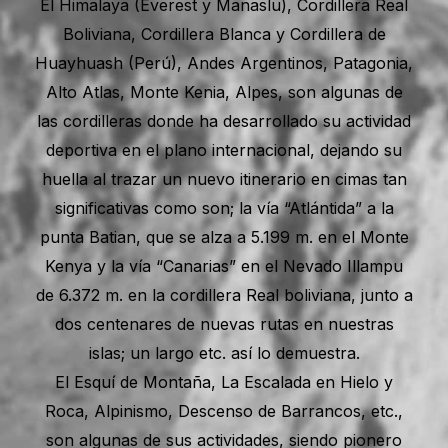
El Himalaya (Everest y Manaslu), Cordillera Real
Boliviana, Cordillera Blanca y Cordillera de
Huayhuash (Perú), Andes Argentinos, Patagonia,
Alto Atlas, Monte Kenia, Alpes, son algunas de
las cordilleras donde ha desarrollado su actividad
deportiva en el plano internacional, dejando su
huella al trazar un nuevo itinerario en cimas tan
significativas como son; la vía “Atlántida” a la
punta Batian, que se alza a 5.199 m. en el Monte
Kenya y la vía “Canarias” en el Nevado Illampu
de 6.372 m. en la cordillera Real boliviana, junto a
dos centenares de nuevas rutas en nuestras
islas; un largo etc. así lo demuestra.
El Esquí de Montaña, La Escalada en Hielo y
Roca, Alpinismo, Descenso de Barrancos, etc.,
son algunas de sus actividades, siendo pionero