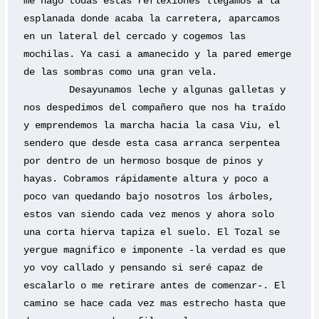
me hago todas estas reflexiones llegamos a la 
esplanada donde acaba la carretera, aparcamos 
en un lateral del cercado y cogemos las 
mochilas. Ya casi a amanecido y la pared emerge 
de las sombras como una gran vela.
	Desayunamos leche y algunas galletas y 
nos despedimos del compañero que nos ha traído 
y emprendemos la marcha hacia la casa Viu, el 
sendero que desde esta casa arranca serpentea 
por dentro de un hermoso bosque de pinos y 
hayas. Cobramos rápidamente altura y poco a 
poco van quedando bajo nosotros los árboles, 
estos van siendo cada vez menos y ahora solo 
una corta hierva tapiza el suelo. El Tozal se 
yergue magnifico e imponente -la verdad es que 
yo voy callado y pensando si seré capaz de 
escalarlo o me retirare antes de comenzar-. El 
camino se hace cada vez mas estrecho hasta que 