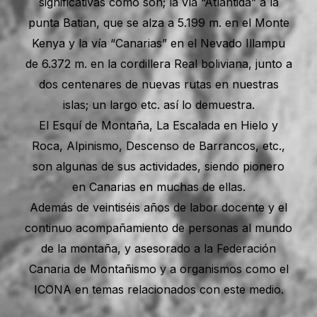
significativas como son; la vía “Atlántida” a la
punta Batian, que se alza a 5.199 m. en el Monte
Kenya y la vía “Canarias” en el Nevado Illampu
de 6.372 m. en la cordillera Real boliviana, junto a
dos centenares de nuevas rutas en nuestras
islas; un largo etc. así lo demuestra.
El Esquí de Montaña, La Escalada en Hielo y
Roca, Alpinismo, Descenso de Barrancos, etc.,
son algunas de sus actividades, siendo pionero
en Canarias en muchas de ellas.
Además de veintiséis años de labor docente y el
continuo acompañamiento de personas al mundo
de la montaña, y asesorado a la Federación
Canaria de Montañismo y a organismos como el
ICONA en temas relacionados con este medio.