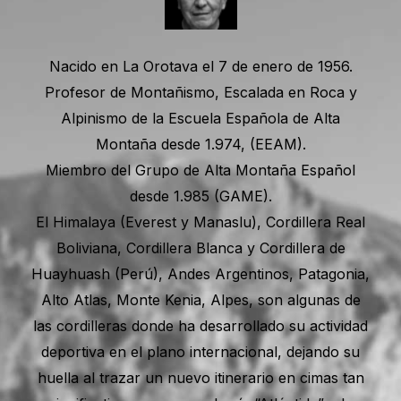
Nacido en La Orotava el 7 de enero de 1956.
Profesor de Montañismo, Escalada en Roca y
Alpinismo de la Escuela Española de Alta
Montaña desde 1.974, (EEAM).
Miembro del Grupo de Alta Montaña Español
desde 1.985 (GAME).
El Himalaya (Everest y Manaslu), Cordillera Real
Boliviana, Cordillera Blanca y Cordillera de
Huayhuash (Perú), Andes Argentinos, Patagonia,
Alto Atlas, Monte Kenia, Alpes, son algunas de
las cordilleras donde ha desarrollado su actividad
deportiva en el plano internacional, dejando su
huella al trazar un nuevo itinerario en cimas tan