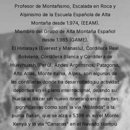
Profesor de Montañismo, Escalada en Roca y
Alpinismo de la Escuela Española de Alta
Montaña desde 1.974, (EEAM).
Miembro del Grupo de Alta Montaña Español
desde 1.985 (GAME).
El Himalaya (Everest y Manaslu), Cordillera Real
Boliviana, Cordillera Blanca y Cordillera de
Huayhuash (Perú), Andes Argentinos, Patagonia,
Alto Atlas, Monte Kenia, Alpes, son algunas de
las cordilleras donde ha desarrollado su actividad
deportiva en el plano internacional, dejando su
huella al trazar un nuevo itinerario en cimas tan
significativas como son; la vía “Atlántida” a la
punta Batian, que se alza a 5.199 m. en el Monte
Kenya y la vía “Canarias” en el Nevado Illampu