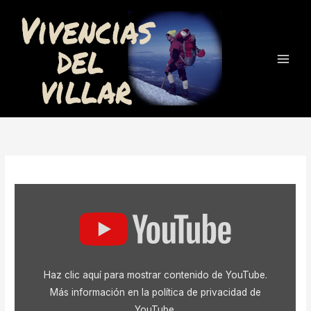
Ir
al
contenido
Mostrar
«Techo
del
Rosal»
desde
YouTube
Haz clic aquí para mostrar contenido de YouTube.
Más información en la
política de privacidad de
YouTube
.