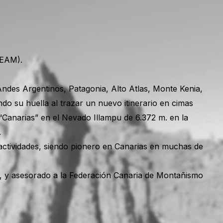
EEAM).
Andes Argentinos, Patagonia, Alto Atlas, Monte Kenia,
ndo su huella al trazar un nuevo itinerario en cimas
a “Canarias” en el Nevado Illampu de 6.372 m. en la
.
actividades, siendo pionero en Canarias en muchas de
, y asesorado a la Federación Canaria de Montañismo