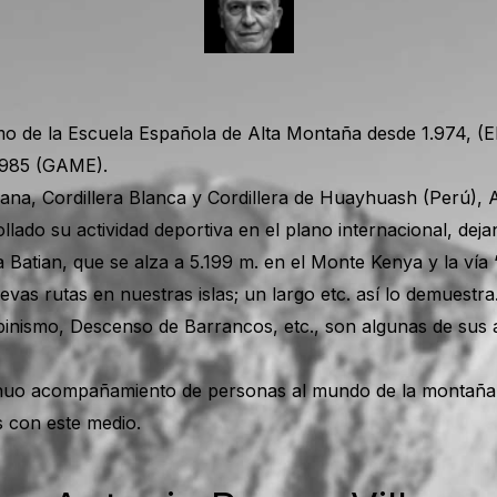
o de la Escuela Española de Alta Montaña desde 1.974, (
.985 (GAME).
viana, Cordillera Blanca y Cordillera de Huayhuash (Perú), 
llado su actividad deportiva en el plano internacional, deja
nta Batian, que se alza a 5.199 m. en el Monte Kenya y la ví
evas rutas en nuestras islas; un largo etc. así lo demuestra
pinismo, Descenso de Barrancos, etc., son algunas de sus 
tinuo acompañamiento de personas al mundo de la montaña
 con este medio.