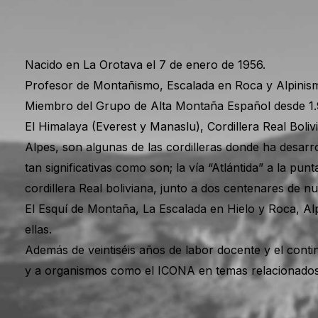
Nacido en La Orotava el 7 de enero de 1956.
Profesor de Montañismo, Escalada en Roca y Alpinism
Miembro del Grupo de Alta Montaña Español desde 1
El Himalaya (Everest y Manaslu), Cordillera Real Boli
Alpes, son algunas de las cordilleras donde ha desarro
tan significativas como son; la vía “Atlántida” a la pu
cordillera Real boliviana, junto a dos centenares de nu
El Esquí de Montaña, La Escalada en Hielo y Roca, Al
ellas.
Además de veintiséis años de labor docente y el con
y a organismos como el ICONA en temas relacionados