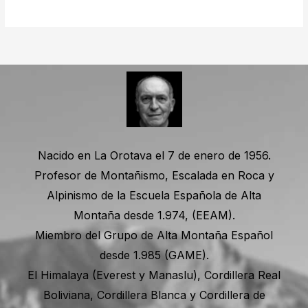
Nacido en La Orotava el 7 de enero de 1956.
Profesor de Montañismo, Escalada en Roca y
Alpinismo de la Escuela Española de Alta
Montaña desde 1.974, (EEAM).
Miembro del Grupo de Alta Montaña Español
desde 1.985 (GAME).
El Himalaya (Everest y Manaslu), Cordillera Real
Boliviana, Cordillera Blanca y Cordillera de