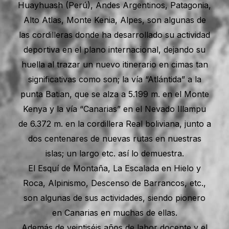
Huayhuash (Perú), Andes Argentinos, Patagonia,
Alto Atlas, Monte Kenia, Alpes, son algunas de
las cordilleras donde ha desarrollado su actividad
deportiva en el plano internacional, dejando su
huella al trazar un nuevo itinerario en cimas tan
significativas como son; la vía “Atlántida” a la
punta Batian, que se alza a 5.199 m. en el Monte
Kenya y la vía “Canarias” en el Nevado Illampu
de 6.372 m. en la cordillera Real boliviana, junto a
dos centenares de nuevas rutas en nuestras
islas; un largo etc. así lo demuestra.
El Esquí de Montaña, La Escalada en Hielo y
Roca, Alpinismo, Descenso de Barrancos, etc.,
son algunas de sus actividades, siendo pionero
en Canarias en muchas de ellas.
Además de veintiséis años de labor docente y el