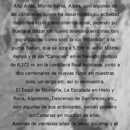
Alto Atlas, Monte Kenia, Alpes, son algunas de
las cordilleras donde ha desarrollado su actividad
deportiva en el plano internacional, dejando su
huella al trazar un nuevo itinerario en cimas tan
significativas como son; la vía “Atlántida” a la
punta Batian, que se alza a 5.199 m. en el Monte
Kenya y la vía “Canarias” en el Nevado Illampu
de 6.372 m. en la cordillera Real boliviana, junto a
dos centenares de nuevas rutas en nuestras
islas; un largo etc. así lo demuestra.
El Esquí de Montaña, La Escalada en Hielo y
Roca, Alpinismo, Descenso de Barrancos, etc.,
son algunas de sus actividades, siendo pionero
en Canarias en muchas de ellas.
Además de veintiséis años de labor docente y el