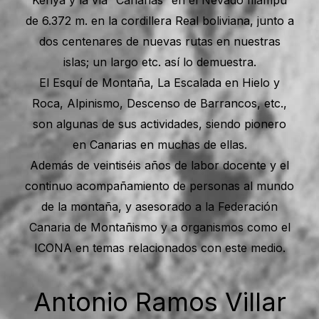
Kenya y la vía “Canarias” en el Nevado Illampu
de 6.372 m. en la cordillera Real boliviana, junto a
dos centenares de nuevas rutas en nuestras
islas; un largo etc. así lo demuestra.
El Esquí de Montaña, La Escalada en Hielo y
Roca, Alpinismo, Descenso de Barrancos, etc.,
son algunas de sus actividades, siendo pionero
en Canarias en muchas de ellas.
Además de veintiséis años de labor docente y el
continuo acompañamiento de personas al mundo
de la montaña, y asesorado a la Federación
Canaria de Montañismo y a organismos como el
ICONA en temas relacionados con este medio.
Antonio Ramos Villar