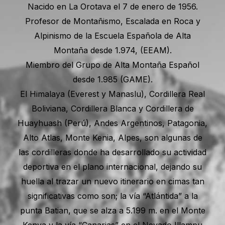
Nacido en La Orotava el 7 de enero de 1956.
Profesor de Montañismo, Escalada en Roca y
Alpinismo de la Escuela Española de Alta
Montaña desde 1.974, (EEAM).
Miembro del Grupo de Alta Montaña Español
desde 1.985 (GAME).
El Himalaya (Everest y Manaslu), Cordillera Real
Boliviana, Cordillera Blanca y Cordillera de
Huayhuash (Perú), Andes Argentinos, Patagonia,
Alto Atlas, Monte Kenia, Alpes, son algunas de
las cordilleras donde ha desarrollado su actividad
deportiva en el plano internacional, dejando su
huella al trazar un nuevo itinerario en cimas tan
significativas como son; la vía “Atlántida” a la
punta Batian, que se alza a 5.199 m. en el Monte