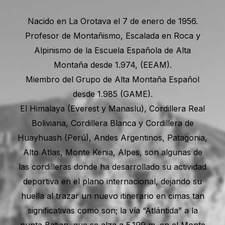
Nacido en La Orotava el 7 de enero de 1956.
Profesor de Montañismo, Escalada en Roca y
Alpinismo de la Escuela Española de Alta
Montaña desde 1.974, (EEAM).
Miembro del Grupo de Alta Montaña Español
desde 1.985 (GAME).
El Himalaya (Everest y Manaslu), Cordillera Real
Boliviana, Cordillera Blanca y Cordillera de
Huayhuash (Perú), Andes Argentinos, Patagonia,
Alto Atlas, Monte Kenia, Alpes, son algunas de
las cordilleras donde ha desarrollado su actividad
deportiva en el plano internacional, dejando su
huella al trazar un nuevo itinerario en cimas tan
significativas como son; la vía “Atlántida” a la