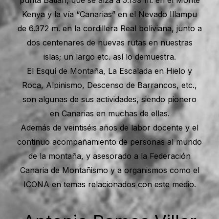
punta Batian, que se alza a 5.199 m. en el Monte
Kenya y la vía “Canarias” en el Nevado Illampu
de 6.372 m. en la cordillera Real boliviana, junto a
dos centenares de nuevas rutas en nuestras
islas; un largo etc. así lo demuestra.
El Esquí de Montaña, La Escalada en Hielo y
Roca, Alpinismo, Descenso de Barrancos, etc.,
son algunas de sus actividades, siendo pionero
en Canarias en muchas de ellas.
Además de veintiséis años de labor docente y el
continuo acompañamiento de personas al mundo
de la montaña, y asesorado a la Federación
Canaria de Montañismo y a organismos como el
ICONA en temas relacionados con este medio.