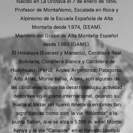
Nacido en La Orotava el 7 de enero de 1956.
Profesor de Montañismo, Escalada en Roca y
Alpinismo de la Escuela Española de Alta
Montaña desde 1.974, (EEAM).
Miembro del Grupo de Alta Montaña Español
desde 1.985 (GAME).
El Himalaya (Everest y Manaslu), Cordillera Real
Boliviana, Cordillera Blanca y Cordillera de
Huayhuash (Perú), Andes Argentinos, Patagonia,
Alto Atlas, Monte Kenia, Alpes, son algunas de
las cordilleras donde ha desarrollado su actividad
deportiva en el plano internacional, dejando su
huella al trazar un nuevo itinerario en cimas tan
significativas como son; la vía “Atlántida” a la
punta Batian, que se alza a 5.199 m. en el Monte
Kenya y la vía “Canarias” en el Nevado Illampu