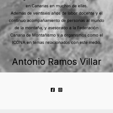
en Canarias en muchas de ellas.
Además de veintiséis años de labor docente y el
continuo acompañamiento de personas al mundo
de la montaña, y asesorado a la Federación
Canaria de Montañismo y a organismos como el
ICONA en temas relacionados con este medio.
Antonio Ramos Villar