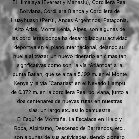
El Himalaya (Everest y Manaslu), Cordillera Real
Boliviana, Cordillera Blanca y Cordillera de
Huayhuash (Perú), Andes Argentinos, Patagonia,
Alto Atlas, Monte Kenia, Alpes, son algunas de
las cordilleras donde ha desarrollado su actividad
deportiva en el plano internacional, dejando su
huella al trazar un nuevo itinerario en cimas tan
significativas como son; la vía “Atlántida” a la
punta Batian, que se alza a 5.199 m. en el Monte
Kenya y la vía “Canarias” en el Nevado Illampu
de 6.372 m. en la cordillera Real boliviana, junto a
dos centenares de nuevas rutas en nuestras
islas; un largo etc. así lo demuestra.
El Esquí de Montaña, La Escalada en Hielo y
Roca, Alpinismo, Descenso de Barrancos, etc.,
son algunas de sus actividades, siendo pionero