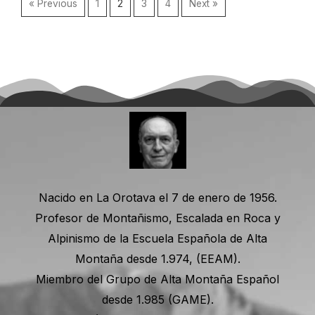
« Previous
1
2
3
4
Next »
Nacido en La Orotava el 7 de enero de 1956.
Profesor de Montañismo, Escalada en Roca y
Alpinismo de la Escuela Española de Alta
Montaña desde 1.974, (EEAM).
Miembro del Grupo de Alta Montaña Español
desde 1.985 (GAME).