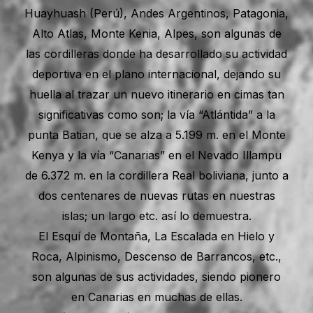
Huayhuash (Perú), Andes Argentinos, Patagonia,
Alto Atlas, Monte Kenia, Alpes, son algunas de
las cordilleras donde ha desarrollado su actividad
deportiva en el plano internacional, dejando su
huella al trazar un nuevo itinerario en cimas tan
significativas como son; la vía “Atlántida” a la
punta Batian, que se alza a 5.199 m. en el Monte
Kenya y la vía “Canarias” en el Nevado Illampu
de 6.372 m. en la cordillera Real boliviana, junto a
dos centenares de nuevas rutas en nuestras
islas; un largo etc. así lo demuestra.
El Esquí de Montaña, La Escalada en Hielo y
Roca, Alpinismo, Descenso de Barrancos, etc.,
son algunas de sus actividades, siendo pionero
en Canarias en muchas de ellas.