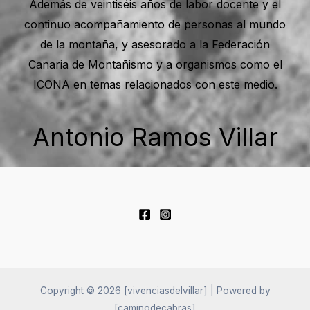
Además de veintiséis años de labor docente y el
continuo acompañamiento de personas al mundo
de la montaña, y asesorado a la Federación
Canaria de Montañismo y a organismos como el
ICONA en temas relacionados con este medio.
Antonio Ramos Villar
Copyright © 2026 [vivenciasdelvillar] | Powered by
[caminodecabras]